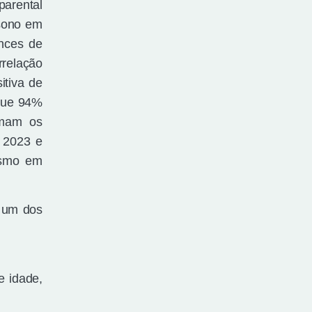
parental
 sono em
nces de
rrelação
itiva de
que 94%
rmam os
, 2023 e
xismo em
é um dos
e idade,