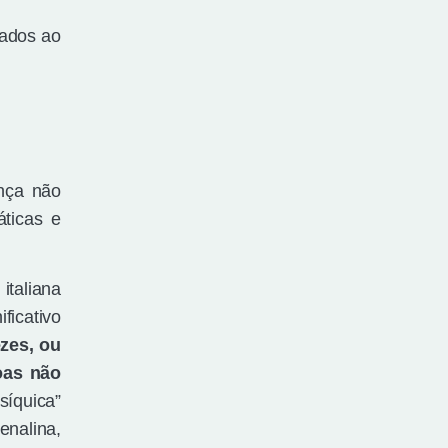
nados ao
ança não
áticas e
italiana
ficativo
zes, ou
oas não
síquica”
nalina,