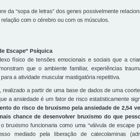
e da “sopa de letras” dos genes possivelmente relacio
m relação com o cérebro ou com os músculos.
de Escape” Psíquica
flexo físico de tensões emocionais e sociais que a cri
onstram que o ambiente familiar, experiências traum
para a atividade muscular mastigatória repetitiva.
), realizado a partir de uma base de dados de uma coorte 
ue a ansiedade é um fator de risco estatisticamente signi
nto do risco de bruxismo pela ansiedade de 2,54 ve
 mais chance de desenvolver bruxismo do que pess
o bruxismo funcionaria como uma “válvula de escape p
so mediado pela liberação de catecolaminas (adre