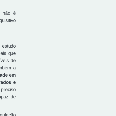
o não é
uisitivo
 estudo
pais que
íveis de
também a
dade em
rados e
 preciso
apaz de
pulação