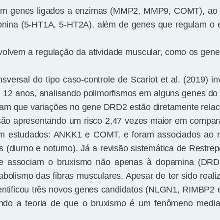
luem genes ligados a enzimas (MMP2, MMP9, COMT), ao 
nina (5-HT1A, 5-HT2A), além de genes que regulam o e
volvem a regulação da atividade muscular, como os ge
sversal do tipo caso-controle de Scariot et al. (2019) in
 e 12 anos, analisando polimorfismos em alguns genes do
ram que variações no gene DRD2 estão diretamente rela
ção apresentando um risco 2,47 vezes maior em compa
am estudados: ANKK1 e COMT, e foram associados ao r
(diurno e noturno). Já a revisão sistemática de Restre
 que associam o bruxismo não apenas à dopamina (DRD
olismo das fibras musculares. Apesar de ter sido real
 identificou três novos genes candidatos (NLGN1, RIMBP2
dando a teoria de que o bruxismo é um fenômeno media