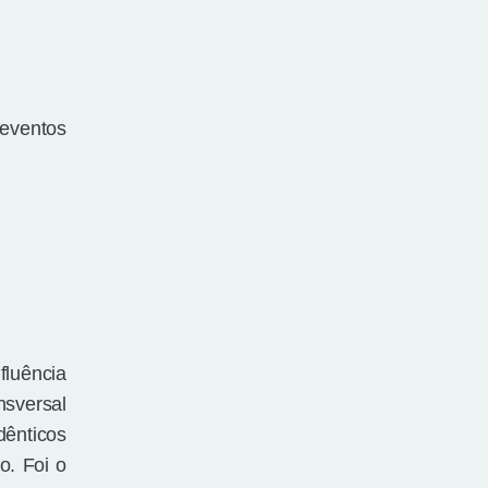
 eventos
fluência
nsversal
dênticos
o. Foi o