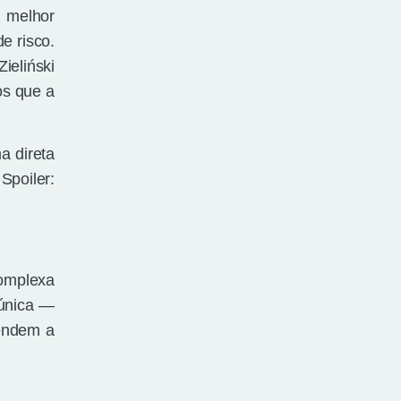
a melhor
e risco.
ieliński
os que a
a direta
Spoiler:
complexa
 única —
tendem a