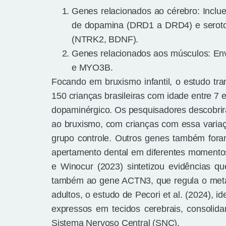
Genes relacionados ao cérebro: Inc
de dopamina (DRD1 a DRD4) e seroto
(NTRK2, BDNF).
Genes relacionados aos músculos: En
e MYO3B.
Focando em bruxismo infantil, o estudo tran
150 crianças brasileiras com idade entre 7
dopaminérgico. Os pesquisadores descobri
ao bruxismo, com crianças com essa varia
grupo controle. Outros genes também for
apertamento dental em diferentes momentos 
e Winocur (2023) sintetizou evidências
também ao gene ACTN3, que regula o metab
adultos, o estudo de Pecori et al. (2024),
expressos em tecidos cerebrais, consoli
Sistema Nervoso Central (SNC).